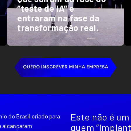
“teste de IA” e
entraram na fase da
transformação real.
Este não é um
mio do Brasil criado para
quem “implant
ue alcançaram