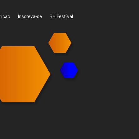
crição
Inscreva-se
RH Festival