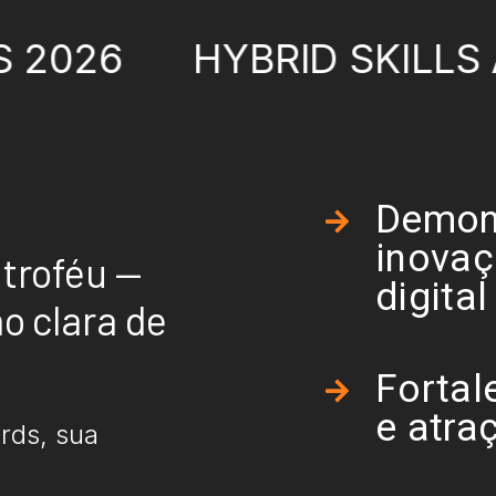
HYBRID SKILLS AWARD
Demons
inovaç
troféu —
digital
o clara de
Fortal
e atra
ards, sua