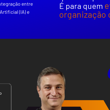
e
ntegração entre
É para quem
tificial (IA) e
organização 
.