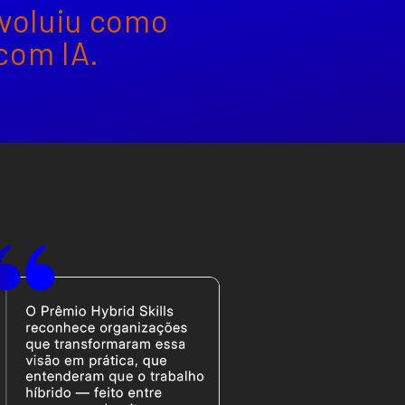
voluiu como
com IA.