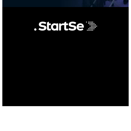
STARTSE TURISMO DE NEGOCIOS LTDA
CPNJ: 32.291.526/0001-64 |
STARTSEINFORMACOES E SISTEMAS
S/A CNPJ: 24.554.736/0001-70
Política de Privacidade e Termos
Políticas Gerais de Cancelamento e
Remarcação
Todos os direitos reservados ©
startse.comSão Paulo, Brasil | Palo Alto,
EUA | Shanghai, China