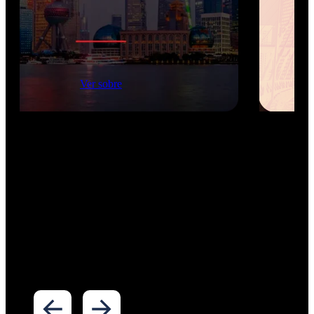
Ver sobre
Imersões Internacionais
Imersões executivas no Vale do Silício, China, SXSW e
outros hubs globais de inovação. Cada programa inclui
visitas a empresas líderes, workshops com especialistas
locais e networking de alto nível — tudo desenhado
para executivos e empreendedores brasileiros que
querem aprender onde o futuro acontece