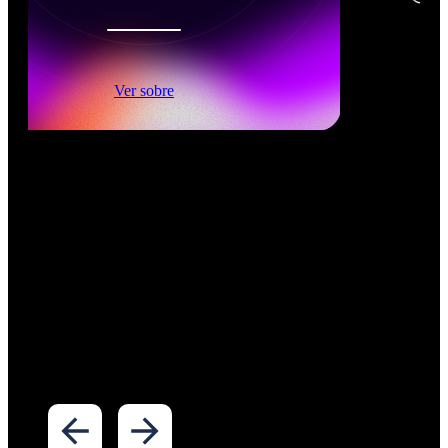
Ver sobre
Inteligência Artificial
Formações práticas em Inteligência Artificial para
profissionais e executivos que precisam aplicar IA no
contexto real de negócios. Os programas StartSe
cobrem desde fundamentos até sistemas multiagentes,
com foco em automação, tomada de decisão e
implementação corporativa. Disponíveis em formato
online e presencial