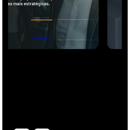
Ver sobre
Certificações para Executivos
Certificações presenciais para líderes que querem
avançar na carreira executiva. O Board Program forma
membros e aspirantes a conselhos de administração. O
Executive Program desenvolve visão estratégica em
inovação e transformação digital. Ambos combinam
conteúdo aplicado, casos reais e networking com os
principais nomes do mercado brasileiro.