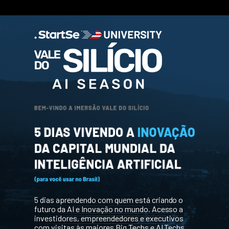
SKIP
TO
CONTENT
5 dias aprendendo com quem está criando o
futuro da AI e Inovação no mundo. Acesso a
investidores, empreendedores e executivos
com visitas às maiores Big Techs e AI Techs