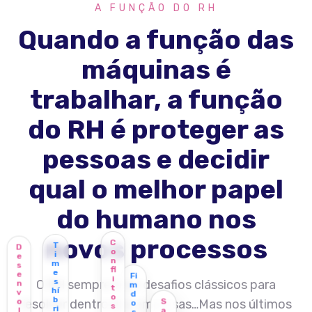
A FUNÇÃO DO RH
Quando a função das
máquinas é
trabalhar, a função
do RH é proteger as
pessoas e decidir
qual o melhor papel
do humano nos
novos processos
C
T
D
o
i
e
n
m
s
fl
e
e
Fi
i
s
O RH sempre teve desafios clássicos para
n
m
t
hí
v
d
o
b
S
o
resolver dentro das empresas…Mas nos últimos
o
s
ri
a
l