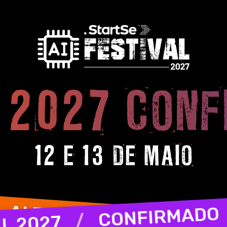
 2027 CON
12 E 13 DE MAIO
 2027
/
/
AI FESTIVAL 2027
CONFIRMADO
/
/