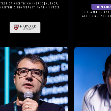
ITECT OF AGENTIC COMMERCE | AUTHOR,
PRIMEIR
GORITHMIC SHOPPER (ST. MARTIN'S PRESS)
. ACCORNERO
ANA TRIŠOVIĆ
RESEARCH SCIENTI
ARTIFICIAL INTELL