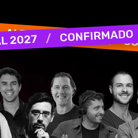
 2027
/
/
AI FESTIVAL 2027
CONFIRMADO
/
/