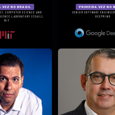
A VEZ NO BRASIL
PRIMEIRA VEZ NO 
PETER DANENBERG
ST, COMPUTER SCIENCE AND
SENIOR SOFTWARE ENGINEE
IGENCE LABORATORY (CSAIL),
DEEPMIND
MIT