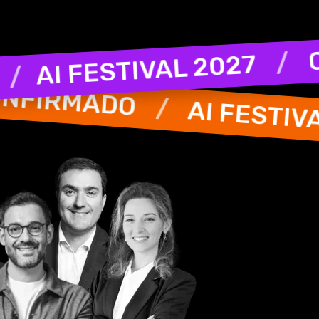
AI FESTI
/
CONFIRMADO
AI FESTIVAL 2027
/
C