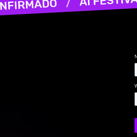
CONFIRMADO
/
L 2027