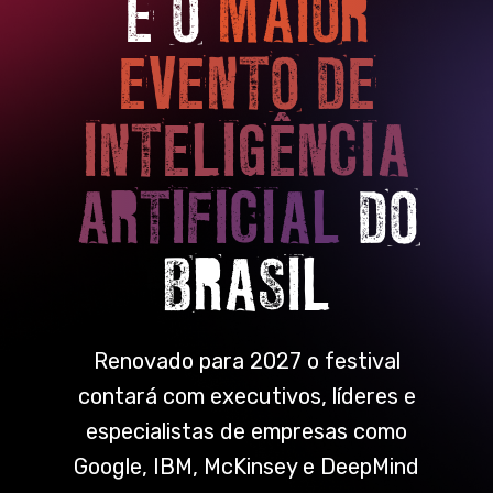
É O
MAIOR
EVENTO DE
INTELIGÊNCIA
ARTIFICIAL
DO
BRASIL
Renovado para 2027 o festival
contará com executivos, líderes e
especialistas de empresas como
Google, IBM, McKinsey e DeepMind