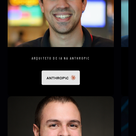
HENRIQUE SAVELLI
ARQUITETO DE IA NA ANTHROPIC
A
TH
PA